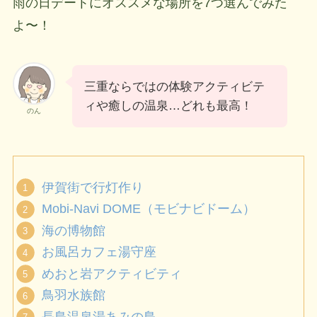
雨の日デートにオススメな場所を7つ選んでみた
よ〜！
三重ならではの体験アクティビテ
ィや癒しの温泉…どれも最高！
のん
伊賀街で行灯作り
Mobi-Navi DOME（モビナビドーム）
海の博物館
お風呂カフェ湯守座
めおと岩アクティビティ
鳥羽水族館
長島温泉湯あみの島