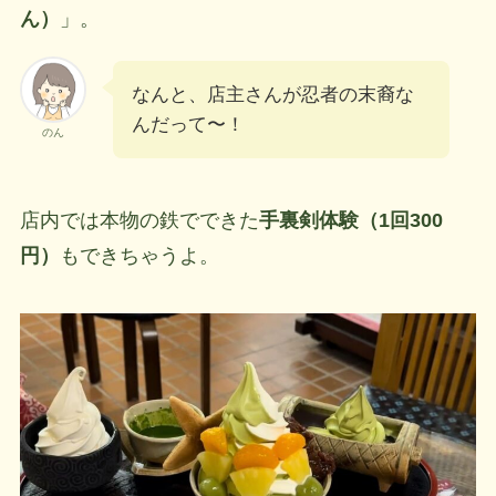
ん）
」。
なんと、店主さんが忍者の末裔な
んだって〜！
のん
店内では本物の鉄でできた
手裏剣体験（1回300
円）
もできちゃうよ。