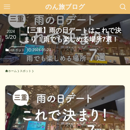
のん旅ブログ
【三重】雨の日デートはこれで決
2024
5/20
まり！雨でも楽しめる場所7選！
2024-05-20
スポット
ホーム
スポット