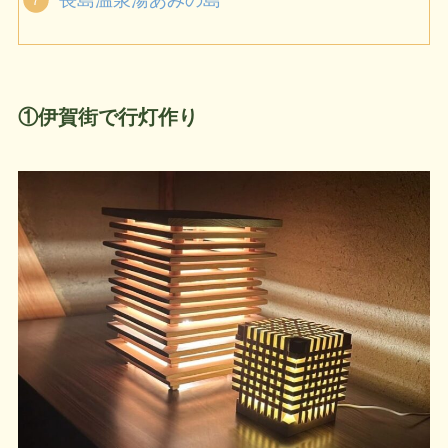
①伊賀街で行灯作り